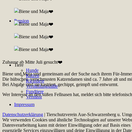
Pension
Zuhause ab Mitte Juli gesucht❤️
Tiere
Hunde
Biene und Maja sind gemeinsam auf der Suche nach ihrem Für-Imme
Katzen
Die hübschen, verschmusten Katzendamen sind ca. 7 Jahre alt und m
Kleintiere
Bei Abgabe sind sie kastriert, gechippt, geimpft und entwurmt.
Vermittlungshilfe
Fundtiere
Wer Interesse an den süßen Fellnasen hat, meldet sich bitte telefoni
Vermisst
Impressum
Datenschutzerklärung
| Tierschutzverein Aue-Schwarzenberg u. Umg
Wir verwenden Cookies und ähnliche Technologien auf unserer Websit
Datenverarbeitung kann mit deiner Einwilligung oder auf Basis eines 
essenzielle Services einzuwilligen und deine Einwilligung in der Dat