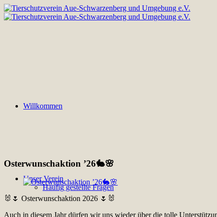
Willkommen
Osterwunschaktion ’26🐇🌸
Unser Verein
Häufig gestellte Fragen
🐰🌷 Osterwunschaktion 2026 🌷🐰
Auch in diesem Jahr dürfen wir uns wieder über die tolle Unterstützu