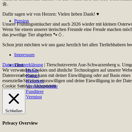
🌼.
Dafür sagen wir von Herzen: Vielen lieben Dank! ♥️
Pension
Unsere Frühlingssträucher sind auch 2026 wieder mit kleinen Osterw
Wenn Sie einem unserer tierischen Freunde eine Freude machen möcht
das jeweilige Tier abgeben 🐾🥚.
Schon jetzt möchten wir uns ganz herzlich bei allen Tierliebhabern b
Impressum
Datenschutzerklärung
| Tierschutzverein Aue-Schwarzenberg u. Umg
Tiere
Wir verwenden Cookies und ähnliche Technologien auf unserer Websit
Hunde
Datenverarbeitung kann mit deiner Einwilligung oder auf Basis eines 
Katzen
essenzielle Services einzuwilligen und deine Einwilligung in der Dat
Kleintiere
Cookie Settings
Akzeptieren
Vermittlungshilfe
Fundtiere
Vermisst
Schließen
Privacy Overview