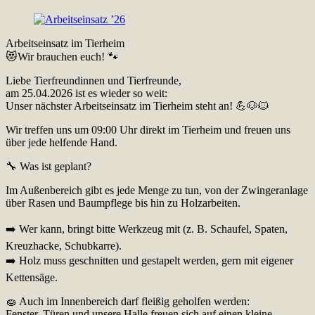
Arbeitseinsatz im Tierheim
😻Wir brauchen euch! 🐾
Liebe Tierfreundinnen und Tierfreunde,
am 25.04.2026 ist es wieder so weit:
Unser nächster Arbeitseinsatz im Tierheim steht an! 💪🐶🐱
Wir treffen uns um 09:00 Uhr direkt im Tierheim und freuen uns
über jede helfende Hand.
🔧 Was ist geplant?
Im Außenbereich gibt es jede Menge zu tun, von der Zwingeranlage
über Rasen und Baumpflege bis hin zu Holzarbeiten.
➡️ Wer kann, bringt bitte Werkzeug mit (z. B. Schaufel, Spaten,
Kreuzhacke, Schubkarre).
➡️ Holz muss geschnitten und gestapelt werden, gern mit eigener
Kettensäge.
🧽 Auch im Innenbereich darf fleißig geholfen werden:
Fenster, Türen und unsere Halle freuen sich auf einen kleine